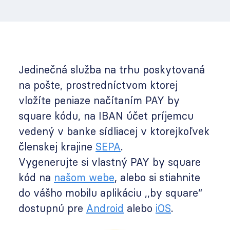
Jedinečná služba na trhu poskytovaná
na pošte, prostredníctvom ktorej
vložíte peniaze načítaním
PAY by
square
kódu, na IBAN účet príjemcu
vedený v banke sídliacej v ktorejkoľvek
členskej krajine
SEPA
.
Vygenerujte si vlastný
PAY by square
kód na
našom webe
, alebo si stiahnite
do vášho mobilu aplikáciu ,,by square“
dostupnú pre
Android
alebo
iOS
.