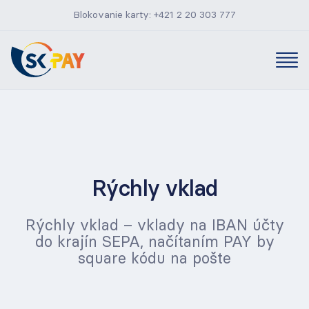
Blokovanie karty:
+421 2 20 303 777
Domov
Produkty
Rýchly vklad
Aktuality
Rýchly vklad – vklady na IBAN účty
do krajín SEPA, načítaním PAY by
square kódu na pošte
O nás
Kontaktujte nás